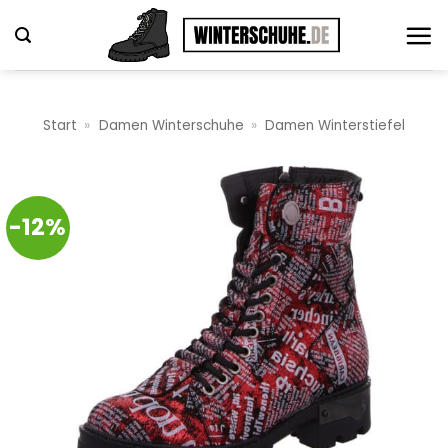
Zum
Inhalt
springen
Start
»
Damen Winterschuhe
»
Damen Winterstiefel
-12%