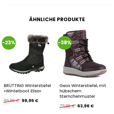
ÄHNLICHE PRODUKTE
-23%
-38%
BRÜTTING Winterstiefel
Geox Winterstiefel, mit
»Winterboot Elisa«
hübschem
Sternchenmuster
Ursprünglicher
Aktueller
99,95
€
99,95
€
Preis
Preis
Ursprünglicher
Aktueller
79,95
€
63,96
€
war:
ist:
Preis
Preis
99,95 €
99,95 €.
war:
ist: