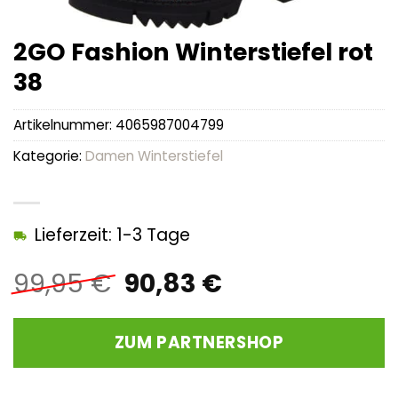
2GO Fashion Winterstiefel rot
38
Artikelnummer:
4065987004799
Kategorie:
Damen Winterstiefel
Lieferzeit: 1-3 Tage
Ursprünglicher
Aktueller
99,95
€
90,83
€
Preis
Preis
war:
ist:
ZUM PARTNERSHOP
99,95 €
90,83 €.