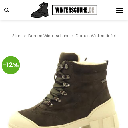
Zum
Inhalt
springen
Start
»
Damen Winterschuhe
»
Damen Winterstiefel
-12%