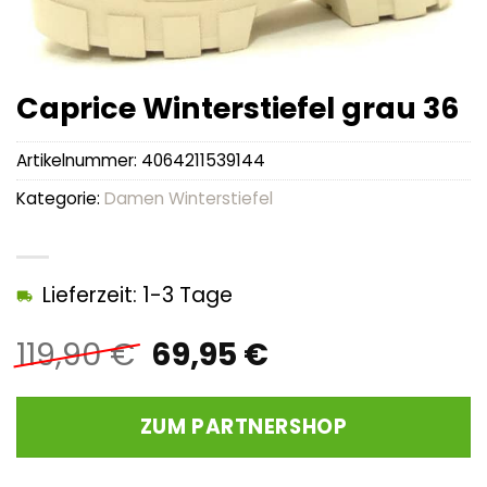
Caprice Winterstiefel grau 36
Artikelnummer:
4064211539144
Kategorie:
Damen Winterstiefel
Lieferzeit: 1-3 Tage
Ursprünglicher
Aktueller
119,90
€
69,95
€
Preis
Preis
war:
ist:
ZUM PARTNERSHOP
119,90 €
69,95 €.