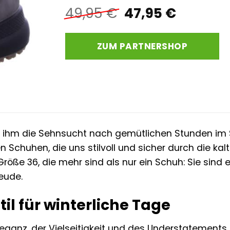
Ursprünglicher
Aktuell
49,95
€
47,95
€
Preis
Preis
war:
ist:
ZUM PARTNERSHOP
49,95 €
47,95 €
it ihm die Sehnsucht nach gemütlichen Stunden i
n Schuhen, die uns stilvoll und sicher durch die kal
 Größe 36, die mehr sind als nur ein Schuh: Sie sin
eude.
til für winterliche Tage
Eleganz, der Vielseitigkeit und des Understatements