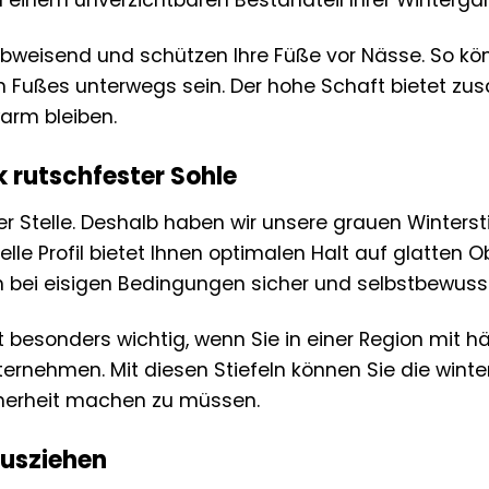
 einem unverzichtbaren Bestandteil Ihrer Winterga
rabweisend und schützen Ihre Füße vor Nässe. So k
 Fußes unterwegs sein. Der hohe Schaft bietet zus
warm bleiben.
k rutschfester Sohle
er Stelle. Deshalb haben wir unsere grauen Winterst
lle Profil bietet Ihnen optimalen Halt auf glatten 
h bei eisigen Bedingungen sicher und selbstbewus
st besonders wichtig, wenn Sie in einer Region mit h
rnehmen. Mit diesen Stiefeln können Sie die winte
cherheit machen zu müssen.
Ausziehen