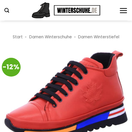
Zum
Inhalt
springen
Start
»
Damen Winterschuhe
»
Damen Winterstiefel
-12%