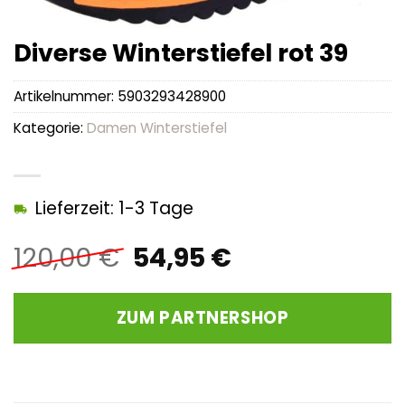
Diverse Winterstiefel rot 39
Artikelnummer:
5903293428900
Kategorie:
Damen Winterstiefel
Lieferzeit: 1-3 Tage
Ursprünglicher
Aktueller
120,00
€
54,95
€
Preis
Preis
war:
ist:
ZUM PARTNERSHOP
120,00 €
54,95 €.