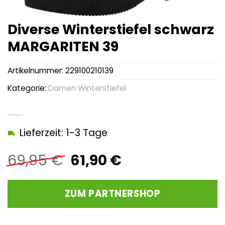
Diverse Winterstiefel schwarz
MARGARITEN 39
Artikelnummer:
229100210139
Kategorie:
Damen Winterstiefel
Lieferzeit: 1-3 Tage
Ursprünglicher
Aktueller
69,95
€
61,90
€
Preis
Preis
war:
ist:
ZUM PARTNERSHOP
69,95 €
61,90 €.