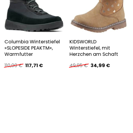
Columbia Winterstiefel
KIDSWORLD
»SLOPESIDE PEAKTM«,
Winterstiefel, mit
Warmfutter
Herzchen am Schaft
Ursprünglicher
Aktueller
Ursprünglicher
Aktueller
110,00
€
117,71
€
49,95
€
34,99
€
Preis
Preis
Preis
Preis
war:
ist:
war:
ist:
110,00 €
117,71 €.
49,95 €
34,99 €.