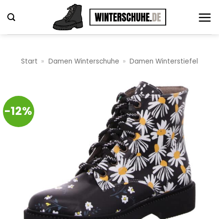
Zum
Inhalt
springen
Start
»
Damen Winterschuhe
»
Damen Winterstiefel
-12%