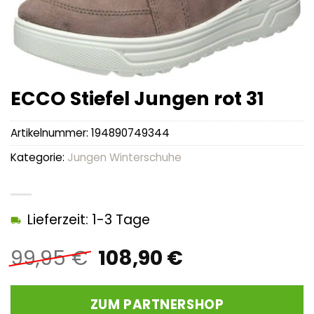
ECCO Stiefel Jungen rot 31
Artikelnummer:
194890749344
Kategorie:
Jungen Winterschuhe
Lieferzeit: 1-3 Tage
Ursprünglicher
Aktueller
99,95
€
108,90
€
Preis
Preis
war:
ist:
ZUM PARTNERSHOP