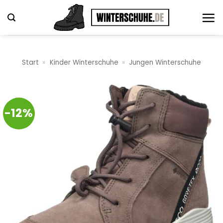
Zum
Inhalt
springen
Start
»
Kinder Winterschuhe
»
Jungen Winterschuhe
-12%