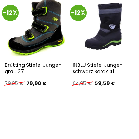
-12%
-12%
Brütting Stiefel Jungen
INBLU Stiefel Jungen
grau 37
schwarz Serak 41
Ursprünglicher
Aktueller
Ursprünglicher
Aktueller
79,95
€
79,90
€
64,95
€
59,59
€
Preis
Preis
Preis
Preis
war:
ist:
war:
ist:
79,95 €
79,90 €.
64,95 €
59,59 €.