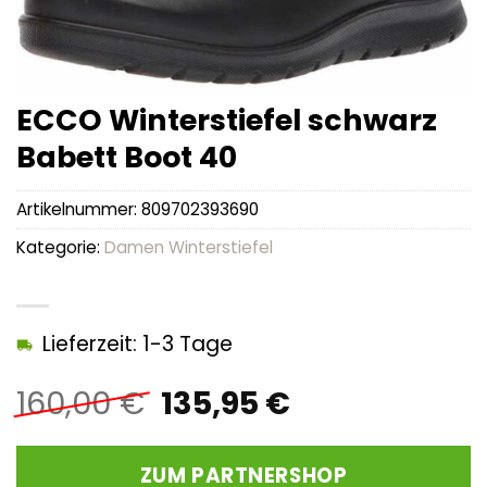
ECCO Winterstiefel schwarz
Babett Boot 40
Artikelnummer:
809702393690
Kategorie:
Damen Winterstiefel
Lieferzeit: 1-3 Tage
Ursprünglicher
Aktueller
160,00
€
135,95
€
Preis
Preis
war:
ist:
ZUM PARTNERSHOP