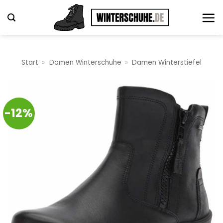
Zum
Inhalt
springen
Start
»
Damen Winterschuhe
»
Damen Winterstiefel
-12%