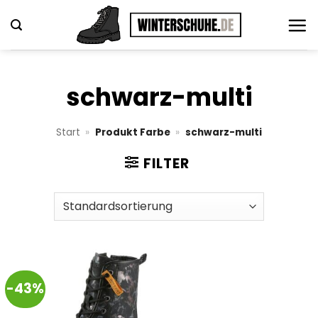
Zum
Inhalt
springen
schwarz-multi
Start
»
Produkt Farbe
»
schwarz-multi
FILTER
-43%