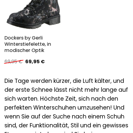
Dockers by Gerli
Winterstiefelette, in
modischer Optik
Ursprünglicher
Aktueller
69,95
€
69,95
€
Preis
Preis
war:
ist:
69,95 €
69,95 €.
Die Tage werden kürzer, die Luft kälter, und
der erste Schnee lässt nicht mehr lange auf
sich warten. Höchste Zeit, sich nach den
perfekten Winterschuhen umzusehen! Und
wenn Sie auf der Suche nach einem Schuh
sind, der Funktionalität, Stil und ein gewisses