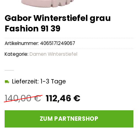
Gabor Winterstiefel grau
Fashion 91 39
Artikelnummer:
4065171249067
Kategorie:
Damen Winterstiefel
Lieferzeit: 1-3 Tage
Ursprünglicher
Aktueller
140,00
€
112,46
€
Preis
Preis
war:
ist:
ZUM PARTNERSHOP
140,00 €
112,46 €.