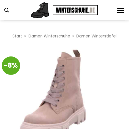
Zum
Inhalt
springen
Start
»
Damen Winterschuhe
»
Damen Winterstiefel
-8%