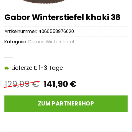
Gabor Winterstiefel khaki 38
Artikelnummer:
4066558976620
Kategorie:
Damen Winterstiefel
Lieferzeit: 1-3 Tage
Ursprünglicher
Aktueller
129,99
€
141,90
€
Preis
Preis
war:
ist:
ZUM PARTNERSHOP
129,99 €
141,90 €.