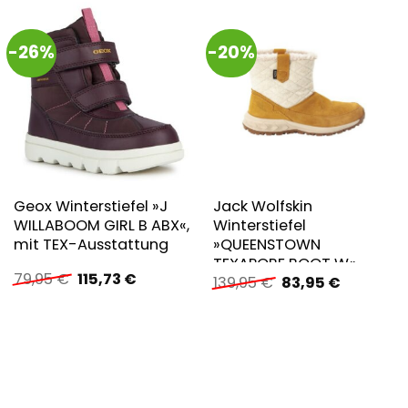
-26%
-20%
Geox Winterstiefel »J
Jack Wolfskin
WILLABOOM GIRL B ABX«,
Winterstiefel
mit TEX-Ausstattung
»QUEENSTOWN
TEXAPORE BOOT W«
Ursprünglicher
Aktueller
79,95
€
115,73
€
Ursprünglicher
Aktueller
139,95
€
83,95
€
Preis
Preis
Preis
Preis
war:
ist:
war:
ist:
79,95 €
115,73 €.
139,95 €
83,95 €.