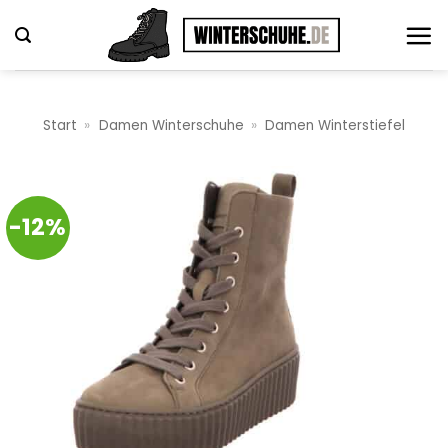
Zum
Inhalt
springen
Start
»
Damen Winterschuhe
»
Damen Winterstiefel
-12%