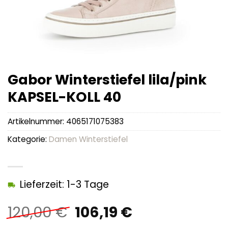
Gabor Winterstiefel lila/pink
KAPSEL-KOLL 40
Artikelnummer:
4065171075383
Kategorie:
Damen Winterstiefel
Lieferzeit: 1-3 Tage
Ursprünglicher
Aktueller
120,00
€
106,19
€
Preis
Preis