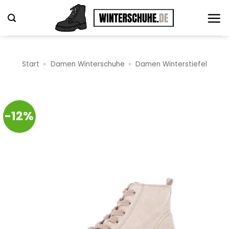
Zum
Inhalt
springen
Start
»
Damen Winterschuhe
»
Damen Winterstiefel
-12%