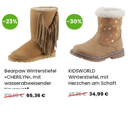
-23%
-30%
Bearpaw Winterstiefel
KIDSWORLD
»CHERILYN«, mit
Winterstiefel, mit
wasserabweisender
Herzchen am Schaft
Neverwet®
Ursprünglicher
Aktueller
49,95
€
34,99
€
Ursprünglicher
Aktueller
109,95
€
65,36
€
Imprägnierung
Preis
Preis
Preis
Preis
war:
ist:
war:
ist:
49,95 €
34,99 €.
109,95 €
65,36 €.