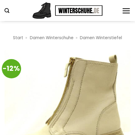
Zum
Inhalt
springen
Start
»
Damen Winterschuhe
»
Damen Winterstiefel
-12%