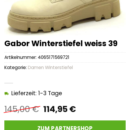
Gabor Winterstiefel weiss 39
Artikelnummer:
4065171569721
Kategorie:
Damen Winterstiefel
Lieferzeit: 1-3 Tage
Ursprünglicher
Aktueller
145,00
€
114,95
€
Preis
Preis
war:
ist:
ZUM PARTNERSHOP