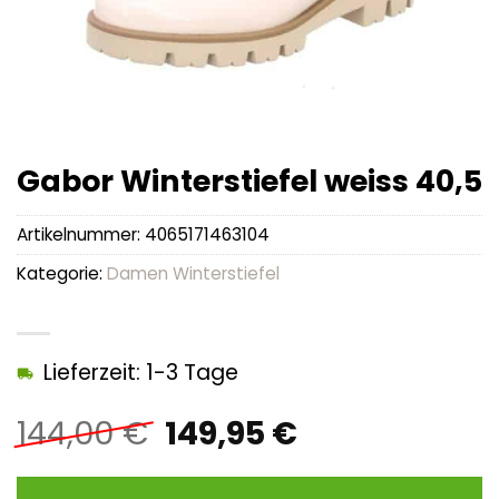
Gabor Winterstiefel weiss 40,5
Artikelnummer:
4065171463104
Kategorie:
Damen Winterstiefel
Lieferzeit: 1-3 Tage
Ursprünglicher
Aktueller
144,00
€
149,95
€
Preis
Preis
war:
ist: