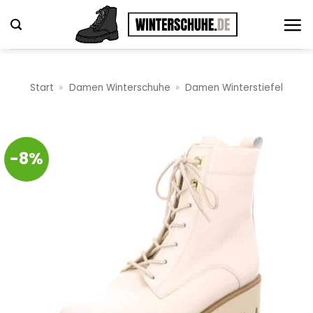
Zum
Inhalt
springen
Start
»
Damen Winterschuhe
»
Damen Winterstiefel
-8%