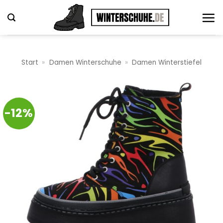
Zum
Inhalt
springen
Start
»
Damen Winterschuhe
»
Damen Winterstiefel
-12%