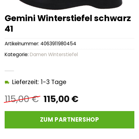
Gemini Winterstiefel schwarz
41
Artikelnummer:
4063911980454
Kategorie:
Damen Winterstiefel
Lieferzeit: 1-3 Tage
Ursprünglicher
Aktueller
115,00
€
115,00
€
Preis
Preis
war:
ist:
ZUM PARTNERSHOP
115,00 €
115,00 €.