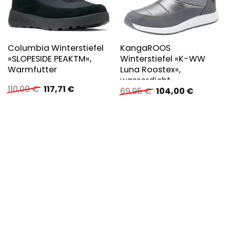
Columbia Winterstiefel
KangaROOS
»SLOPESIDE PEAKTM«,
Winterstiefel »K-WW
Warmfutter
Luna Roostex«,
wasserdicht
Ursprünglicher
Aktueller
110,00
€
117,71
€
Ursprünglicher
Aktueller
69,95
€
104,00
€
Preis
Preis
Preis
Preis
war:
ist:
war:
ist:
110,00 €
117,71 €.
69,95 €
104,00 €.