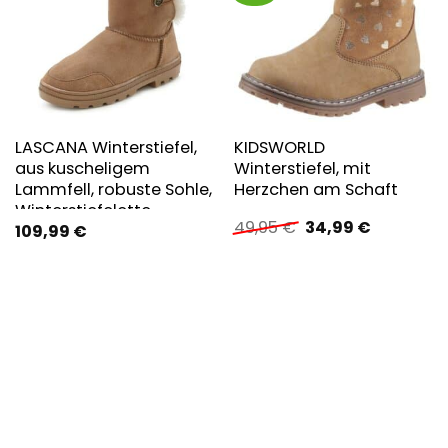
LASCANA Winterstiefel,
KIDSWORLD
aus kuscheligem
Winterstiefel, mit
Lammfell, robuste Sohle,
Herzchen am Schaft
Winterstiefelette,
Ursprünglicher
Aktueller
49,95
€
34,99
€
109,99
€
Snowboots
Preis
Preis
war:
ist:
49,95 €
34,99 €.