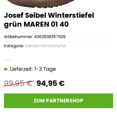
Josef Seibel Winterstiefel
grün MAREN 01 40
Artikelnummer:
4062838357509
Kategorie:
Damen Winterstiefel
Lieferzeit: 1-3 Tage
Ursprünglicher
Aktueller
99,95
€
94,95
€
Preis
Preis
war:
ist:
ZUM PARTNERSHOP
99,95 €
94,95 €.