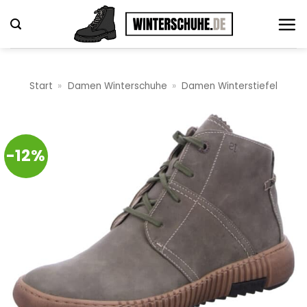
Zum
Inhalt
springen
Start
»
Damen Winterschuhe
»
Damen Winterstiefel
-12%