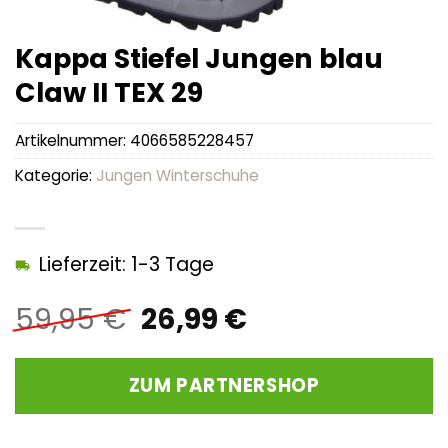
Kappa Stiefel Jungen blau
Claw II TEX 29
Artikelnummer:
4066585228457
Kategorie:
Jungen Winterschuhe
Lieferzeit: 1-3 Tage
Ursprünglicher
Aktueller
59,95
€
26,99
€
Preis
Preis
war:
ist:
ZUM PARTNERSHOP
59,95 €
26,99 €.