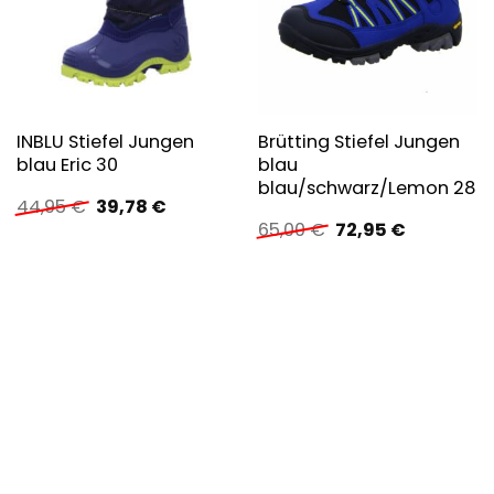
INBLU Stiefel Jungen
Brütting Stiefel Jungen
blau Eric 30
blau
blau/schwarz/Lemon 28
Ursprünglicher
Aktueller
44,95
€
39,78
€
Preis
Preis
Ursprünglicher
Aktueller
65,00
€
72,95
€
war:
ist:
Preis
Preis
44,95 €
39,78 €.
war:
ist:
65,00 €
72,95 €.