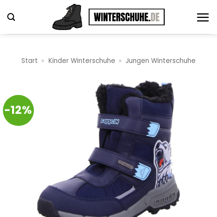
Zum
Inhalt
springen
Start
»
Kinder Winterschuhe
»
Jungen Winterschuhe
-12%