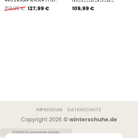
TEXAPORE BOOT H W«
Winterstiefelette,
Ursprünglicher
Aktueller
159,95
€
127,99
€
109,99
€
Snowboots
Preis
Preis
war:
ist:
159,95 €
127,99 €.
IMPRESSUM
DATENSCHUTZ
Copyright 2026 ©
winterschuhe.de