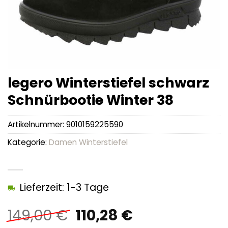
legero Winterstiefel schwarz
Schnürbootie Winter 38
Artikelnummer:
9010159225590
Kategorie:
Damen Winterstiefel
Lieferzeit: 1-3 Tage
Ursprünglicher
Aktueller
149,00
€
110,28
€