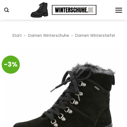
Zum
Inhalt
springen
Start
»
Damen Winterschuhe
»
Damen Winterstiefel
-3%