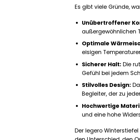
Es gibt viele Gründe, wa
Unübertroffener Ko
außergewöhnlichen T
Optimale Wärmeiso
eisigen Temperatur
Sicherer Halt:
Die ru
Gefühl bei jedem Schr
Stilvolles Design:
Das
Begleiter, der zu jede
Hochwertige Materi
und eine hohe Widers
Der legero Winterstiefel
den Unterschied, den Q