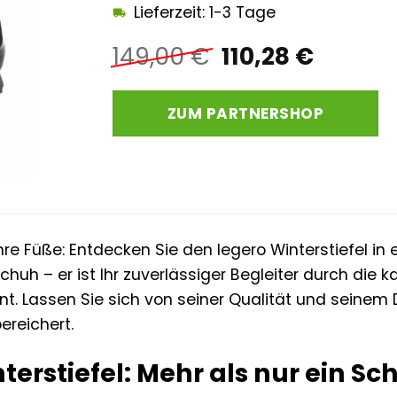
Lieferzeit: 1-3 Tage
Ursprüngliche
Aktuel
149,00
€
110,28
€
Preis
Preis
war:
ist:
ZUM PARTNERSHOP
149,00 €
110,28 
hre Füße: Entdecken Sie den legero Winterstiefel i
Schuh – er ist Ihr zuverlässiger Begleiter durch die 
int. Lassen Sie sich von seiner Qualität und seinem 
ereichert.
terstiefel: Mehr als nur ein Sc