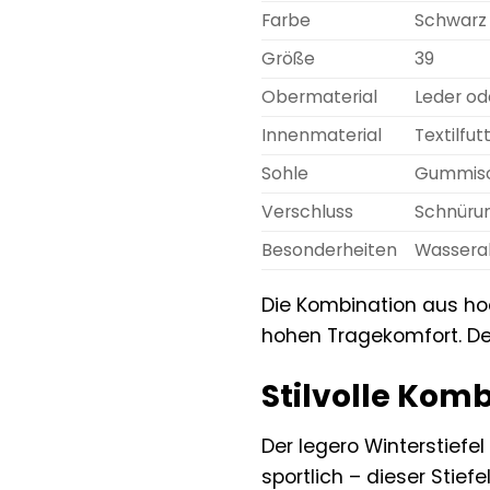
Farbe
Schwarz
Größe
39
Obermaterial
Leder od
Innenmaterial
Textilfu
Sohle
Gummisoh
Verschluss
Schnüru
Besonderheiten
Wassera
Die Kombination aus hoc
hohen Tragekomfort. Der 
Stilvolle Komb
Der legero Winterstiefel
sportlich – dieser Stief