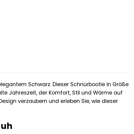
r
ler
€.
n elegantem Schwarz. Dieser Schnürbootie in Größe
kalte Jahreszeit, der Komfort, Stil und Wärme auf
Design verzaubern und erleben Sie, wie dieser
huh