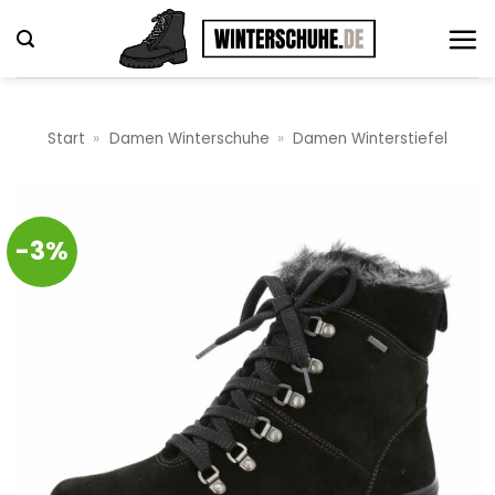
Zum
Inhalt
springen
Start
»
Damen Winterschuhe
»
Damen Winterstiefel
-3%