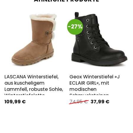
-27%
LASCANA Winterstiefel,
Geox Winterstiefel »J
aus kuscheligem
ECLAIR GIRL«, mit
Lammfell, robuste Sohle,
modischen
Winterstiefelette,
Schmucksteinen
Ursprünglicher
Aktueller
109,99
€
74,95
€
37,99
€
Snowboots
Preis
Preis
war:
ist:
74,95 €
37,99 €.