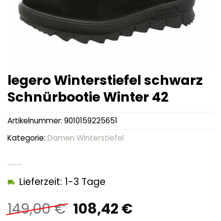
legero Winterstiefel schwarz
Schnürbootie Winter 42
Artikelnummer:
9010159225651
Kategorie:
Damen Winterstiefel
Lieferzeit: 1-3 Tage
Ursprünglicher
Aktueller
149,00
€
108,42
€