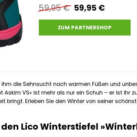
Ursprünglicher
Aktuell
59,95
€
59,95
€
Preis
Preis
war:
ist:
ZUM PARTNERSHOP
59,95 €
59,95 €
t ihm die Sehnsucht nach warmen Füßen und unbes
 Askim VS« ist mehr als nur ein Schuh – er ist Ihr zuv
eit bringt. Erleben Sie den Winter von seiner schö
 den Lico Winterstiefel »Winte