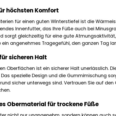
ür höchsten Komfort
iterien für einen guten Winterstiefel ist die Wärmei
erendes Innenfutter, das Ihre Füße auch bei Minusgr
 sorgt gleichzeitig für eine gute Atmungsaktivität,
e ein angenehmes Tragegefühl, den ganzen Tag la
für sicheren Halt
en Oberflächen ist ein sicherer Halt unerlässlich. D
. Das spezielle Design und die Gummimischung sorg
und sicher unterwegs sind. Vertrauen Sie auf den G
chen.
 Obermaterial für trockene Füße
ter nicht nur unangenehm, sondern können auch sch