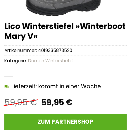
Lico Winterstiefel »Winterboot
Mary V«
Artikelnummer:
4019335873520
Kategorie:
Damen Winterstiefel
Lieferzeit: kommt in einer Woche
Ursprünglicher
Aktueller
59,95
€
59,95
€
Preis
Preis
war:
ist:
ZUM PARTNERSHOP
59,95 €
59,95 €.