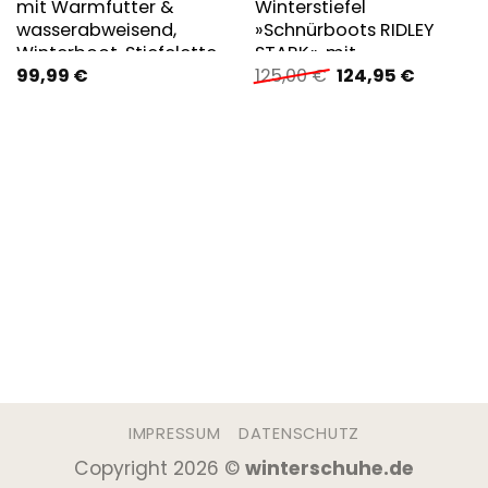
mit Warmfutter &
Winterstiefel
wasserabweisend,
»Schnürboots RIDLEY
Winterboot, Stiefelette,
STARK«, mit
Ursprünglicher
Aktuelle
99,99
€
125,00
€
124,95
€
Profilsohle
goldfarbenem MK
Preis
Preis
Emblem
war:
ist:
125,00 €
124,95 €
IMPRESSUM
DATENSCHUTZ
Copyright 2026 ©
winterschuhe.de