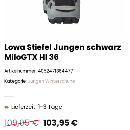
Lowa Stiefel Jungen schwarz
MiloGTX HI 36
Artikelnummer:
4052471364477
Kategorie:
Jungen Winterschuhe
Lieferzeit: 1-3 Tage
Ursprünglicher
Aktueller
109,95
€
103,95
€