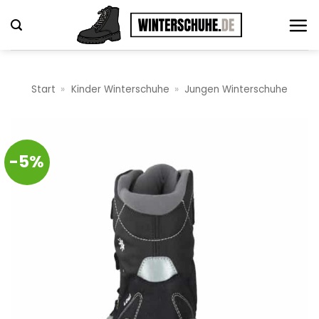
Zum
Inhalt
springen
Start
»
Kinder Winterschuhe
»
Jungen Winterschuhe
-5%