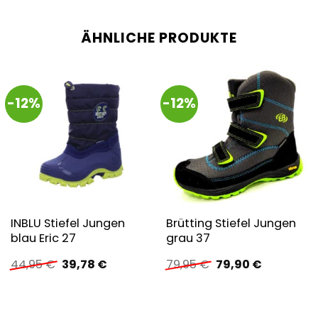
ÄHNLICHE PRODUKTE
-12%
-12%
INBLU Stiefel Jungen
Brütting Stiefel Jungen
blau Eric 27
grau 37
Ursprünglicher
Aktueller
Ursprünglicher
Aktueller
44,95
€
39,78
€
79,95
€
79,90
€
Preis
Preis
Preis
Preis
war:
ist:
war:
ist:
44,95 €
39,78 €.
79,95 €
79,90 €.