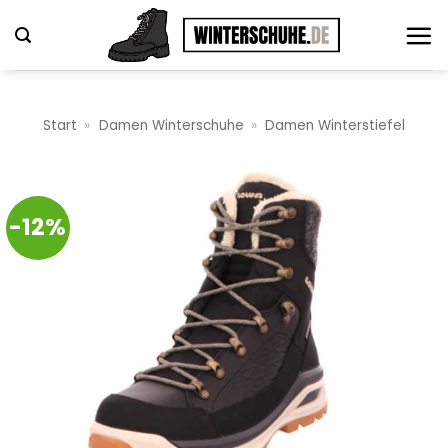
Zum
Inhalt
springen
Start
»
Damen Winterschuhe
»
Damen Winterstiefel
-12%