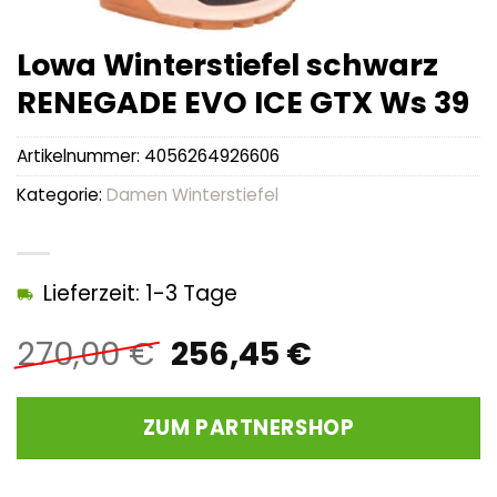
Lowa Winterstiefel schwarz
RENEGADE EVO ICE GTX Ws 39
Artikelnummer:
4056264926606
Kategorie:
Damen Winterstiefel
Lieferzeit: 1-3 Tage
Ursprünglicher
Aktueller
270,00
€
256,45
€
Preis
Preis
war:
ist:
ZUM PARTNERSHOP
270,00 €
256,45 €.