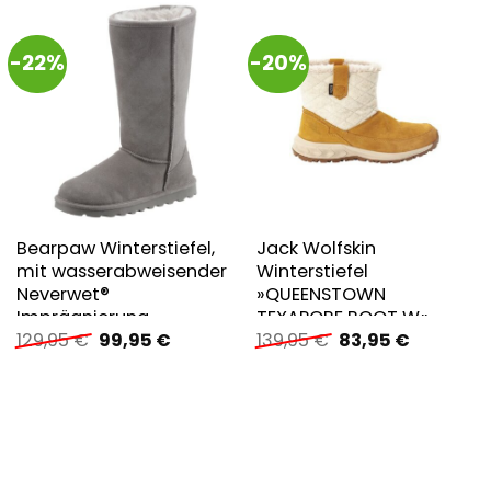
-22%
-20%
Bearpaw Winterstiefel,
Jack Wolfskin
mit wasserabweisender
Winterstiefel
Neverwet®
»QUEENSTOWN
Imprägnierung
TEXAPORE BOOT W«
Ursprünglicher
Aktueller
Ursprünglicher
Aktueller
129,95
€
99,95
€
139,95
€
83,95
€
Preis
Preis
Preis
Preis
war:
ist:
war:
ist:
129,95 €
99,95 €.
139,95 €
83,95 €.