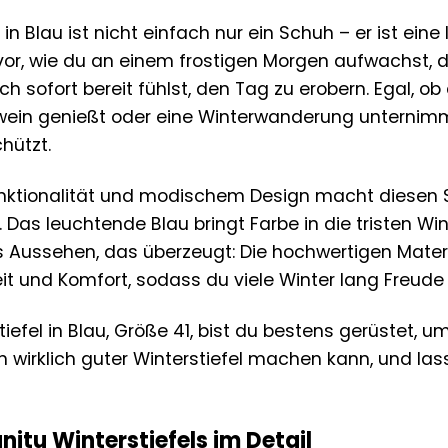
 in Blau ist nicht einfach nur ein Schuh – er ist ein
ir vor, wie du an einem frostigen Morgen aufwachs
ich sofort bereit fühlst, den Tag zu erobern. Egal, 
in genießt oder eine Winterwanderung unternimmst
hützt.
nktionalität und modischem Design macht diesen St
Das leuchtende Blau bringt Farbe in die tristen Win
as Aussehen, das überzeugt: Die hochwertigen Materi
it und Komfort, sodass du viele Winter lang Freude
efel in Blau, Größe 41, bist du bestens gerüstet, u
n wirklich guter Winterstiefel machen kann, und la
nitu Winterstiefels im Detail