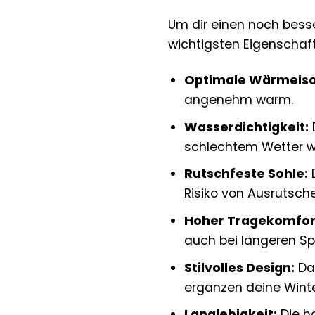
Um dir einen noch besse
wichtigsten Eigenschaf
Optimale Wärmeiso
angenehm warm.
Wasserdichtigkeit:
schlechtem Wetter wo
Rutschfeste Sohle:
D
Risiko von Ausrutsche
Hoher Tragekomfor
auch bei längeren S
Stilvolles Design:
Das
ergänzen deine Winte
Langlebigkeit:
Die h