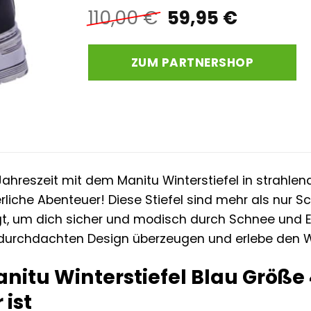
Ursprünglicher
Aktuell
110,00
€
59,95
€
Preis
Preis
war:
ist:
ZUM PARTNERSHOP
110,00 €
59,95 €
 Jahreszeit mit dem Manitu Winterstiefel in strahl
erliche Abenteuer! Diese Stiefel sind mehr als nur S
gt, um dich sicher und modisch durch Schnee und E
urchdachten Design überzeugen und erlebe den Win
itu Winterstiefel Blau Größe 4
 ist