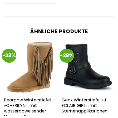
ÄHNLICHE PRODUKTE
-23%
-29%
Bearpaw Winterstiefel
Geox Winterstiefel »J
»CHERILYN«, mit
ECLAIR GIRL«, mit
wasserabweisender
Sternenapplikationen
Neverwet®