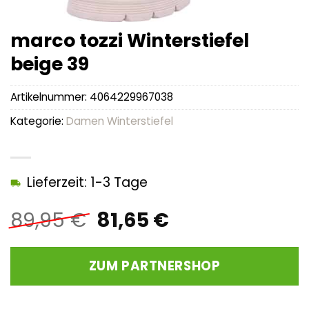
marco tozzi Winterstiefel
beige 39
Artikelnummer:
4064229967038
Kategorie:
Damen Winterstiefel
Lieferzeit: 1-3 Tage
Ursprünglicher
Aktueller
89,95
€
81,65
€
Preis
Preis
war:
ist:
ZUM PARTNERSHOP
89,95 €
81,65 €.