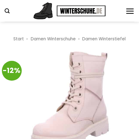
Zum
Inhalt
springen
Start
»
Damen Winterschuhe
»
Damen Winterstiefel
-12%