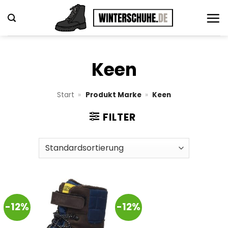
Zum
Inhalt
springen
Keen
Start
»
Produkt Marke
»
Keen
FILTER
-12%
-12%