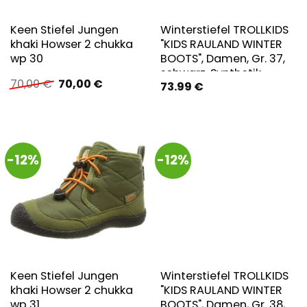
Keen Stiefel Jungen
Winterstiefel TROLLKIDS
khaki Howser 2 chukka
"KIDS RAULAND WINTER
wp 30
BOOTS", Damen, Gr. 37,
schwarz, Synthetik,
Ursprünglicher
Aktueller
70,00
€
70,00
€
73.99
€
Textil, Schuhe
Preis
Preis
Winterstiefel,
war:
ist:
Snowboots,
70,00 €
70,00 €.
Winterstiefel,
Winterschuhe, für Kinder,
-12%
-12%
wasserdicht
Keen Stiefel Jungen
Winterstiefel TROLLKIDS
khaki Howser 2 chukka
"KIDS RAULAND WINTER
wp 31
BOOTS", Damen, Gr. 38,