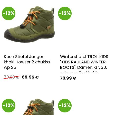
Snowboots, gefüttert &
wasserabweisend
-12%
-12%
Keen Stiefel Jungen
Winterstiefel TROLLKIDS
khaki Howser 2 chukka
"KIDS RAULAND WINTER
wp 25
BOOTS", Damen, Gr. 30,
schwarz, Synthetik,
Ursprünglicher
Aktueller
70,00
€
69,95
€
73.99
€
Textil, Schuhe
Preis
Preis
Winterstiefel,
war:
ist:
Snowboots,
70,00 €
69,95 €.
Winterstiefel,
Winterschuhe, für Kinder,
-12%
-12%
wasserdicht