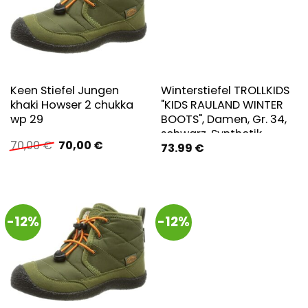
Keen Stiefel Jungen
Winterstiefel TROLLKIDS
khaki Howser 2 chukka
"KIDS RAULAND WINTER
wp 29
BOOTS", Damen, Gr. 34,
schwarz, Synthetik,
Ursprünglicher
Aktueller
70,00
€
70,00
€
73.99
€
Textil, Schuhe
Preis
Preis
Winterstiefel,
war:
ist:
Snowboots,
70,00 €
70,00 €.
Winterstiefel,
Winterschuhe, für Kinder,
-12%
-12%
wasserdicht