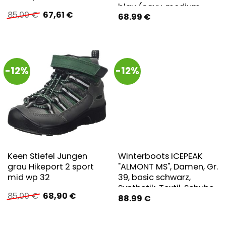
blau (navy, medium
Ursprünglicher
Aktueller
85,00
€
67,61
€
68.99
€
blau), Synthetik,
Preis
Preis
mehrfarbig, Schuhe
war:
ist:
Winterstiefel,
85,00 €
67,61 €.
Snowboots,
Winterstiefel,
-12%
-12%
Winterschuhe, für Kinder,
wasserdicht
Keen Stiefel Jungen
Winterboots ICEPEAK
grau Hikeport 2 sport
"ALMONT MS", Damen, Gr.
mid wp 32
39, basic schwarz,
Synthetik, Textil, Schuhe
Ursprünglicher
Aktueller
85,00
€
68,90
€
88.99
€
Winterboots,
Preis
Preis
Winterschuhe,
war:
ist:
Winterstiefel,
85,00 €
68,90 €.