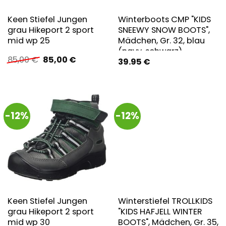
Keen Stiefel Jungen
Winterboots CMP "KIDS
grau Hikeport 2 sport
SNEEWY SNOW BOOTS",
mid wp 25
Mädchen, Gr. 32, blau
(navy, schwarz),
Ursprünglicher
Aktueller
85,00
€
85,00
€
39.95
€
Synthetik, Textil, Schuhe
Preis
Preis
Winterboots,
war:
ist:
Snowboots,
85,00 €
85,00 €.
Winterboots,
Winterschuhe,
-12%
-12%
wasserabweisend
Keen Stiefel Jungen
Winterstiefel TROLLKIDS
grau Hikeport 2 sport
"KIDS HAFJELL WINTER
mid wp 30
BOOTS", Mädchen, Gr. 35,