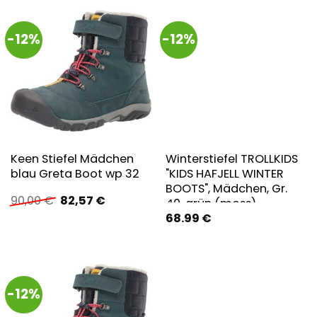
Winterstiefel,
Winterschuhe, für Kinder,
-12%
-12%
wasserdicht
Keen Stiefel Mädchen
Winterstiefel TROLLKIDS
blau Greta Boot wp 32
"KIDS HAFJELL WINTER
BOOTS", Mädchen, Gr.
Ursprünglicher
Aktueller
90,00
€
82,57
€
40, grün (moss),
Preis
Preis
68.99
€
Synthetik, mehrfarbig,
war:
ist:
Schuhe Winterstiefel,
90,00 €
82,57 €.
Snowboots,
Winterstiefel,
Winterschuhe, für Kinder,
-12%
wasserdicht