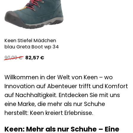
Keen Stiefel Mädchen
blau Greta Boot wp 34
Ursprünglicher
Aktueller
90,00
€
82,57
€
Preis
Preis
war:
ist:
90,00 €
82,57 €.
Willkommen in der Welt von Keen – wo
Innovation auf Abenteuer trifft und Komfort
auf Nachhaltigkeit. Entdecken Sie mit uns
eine Marke, die mehr als nur Schuhe
herstellt: Keen kreiert Erlebnisse.
Keen: Mehr als nur Schuhe – Eine