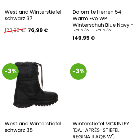
Westland Winterstiefel
Dolomite Herren 54
schwarz 37
Warm Evo WP
Winterschuh Blue Navy -
Ursprünglicher
Aktueller
123,00
€
76,99
€
47 2/3 - 47 2/3
Preis
Preis
149.95
€
war:
ist:
123,00 €
76,99 €.
-3%
-3%
Westland Winterstiefel
Winterstiefel MCKINLEY
schwarz 38
"DA.-APRÈS-STIEFEL
REGINA II AQB W",