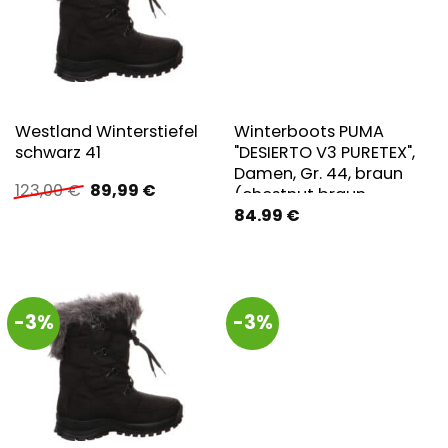
Westland Winterstiefel
Winterboots PUMA
schwarz 41
"DESIERTO V3 PURETEX",
Damen, Gr. 44, braun
Ursprünglicher
Aktueller
123,00
€
89,99
€
(chestnut braun,
Preis
Preis
84.99
€
chestnut braun, new
war:
ist:
navy), Synthetik, Schuhe
123,00 €
89,99 €.
Winterboots,
Sneakerboots,
Winterschuhe,
-3%
-3%
wasserdicht