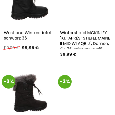
Westland Winterstiefel
Winterstiefel MCKINLEY
schwarz 36
"KI.-APRÈS-STIEFEL MAINE
II MID WI AQB J", Damen,
Ursprünglicher
Aktueller
110,00
€
99,95
€
Gr. 36, schwarz-weiß
Preis
Preis
39.99
€
(schwarz night,
war:
ist:
charcoal), Synthetik,
110,00 €
99,95 €.
Schuhe Winterstiefel,
Winterschuhe,
Winterboots,
-3%
-3%
Snowboots,
wasserabweisend