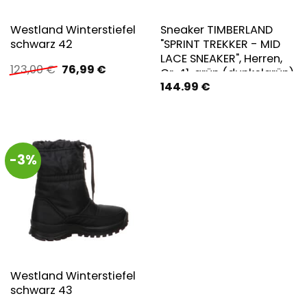
Westland Winterstiefel
Sneaker TIMBERLAND
schwarz 42
"SPRINT TREKKER - MID
LACE SNEAKER", Herren,
Ursprünglicher
Aktueller
123,00
€
76,99
€
Gr. 41, grün (dunkelgrün),
Preis
Preis
144.99
€
Leder, Schuhe Sneaker,
war:
ist:
Winterschuhe,
123,00 €
76,99 €.
Sneakerboots,
Winterboots
-3%
Westland Winterstiefel
schwarz 43