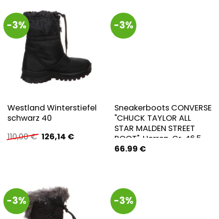
-3%
-3%
Westland Winterstiefel
Sneakerboots CONVERSE
schwarz 40
"CHUCK TAYLOR ALL
STAR MALDEN STREET
Ursprünglicher
Aktueller
110,00
€
126,14
€
BOOT", Herren, Gr. 46,5,
Preis
Preis
66.99
€
braun (surplus olive,
war:
ist:
schwarz, light field
110,00 €
126,14 €.
surplus), Synthetik,
Schuhe Sneakerboots,
Winterschuhe,
-3%
-3%
Schnürboots, gefüttert,
wasserabweisend