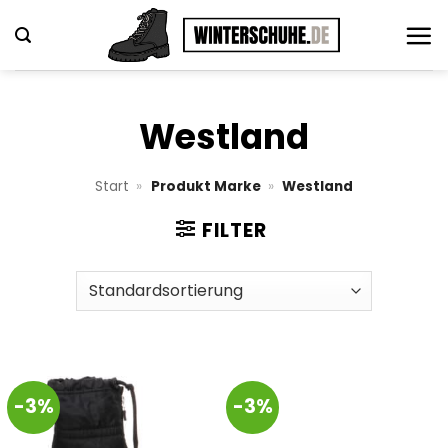
Zum
Inhalt
springen
Westland
Start
»
Produkt Marke
»
Westland
FILTER
-3%
-3%