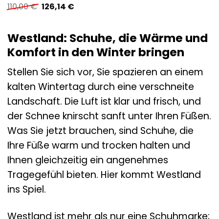
Ursprünglicher
Aktueller
110,00
€
126,14
€
Preis
Preis
war:
ist:
110,00 €
126,14 €.
Westland: Schuhe, die Wärme und
Komfort in den Winter bringen
Stellen Sie sich vor, Sie spazieren an einem
kalten Wintertag durch eine verschneite
Landschaft. Die Luft ist klar und frisch, und
der Schnee knirscht sanft unter Ihren Füßen.
Was Sie jetzt brauchen, sind Schuhe, die
Ihre Füße warm und trocken halten und
Ihnen gleichzeitig ein angenehmes
Tragegefühl bieten. Hier kommt Westland
ins Spiel.
Westland ist mehr als nur eine Schuhmarke;