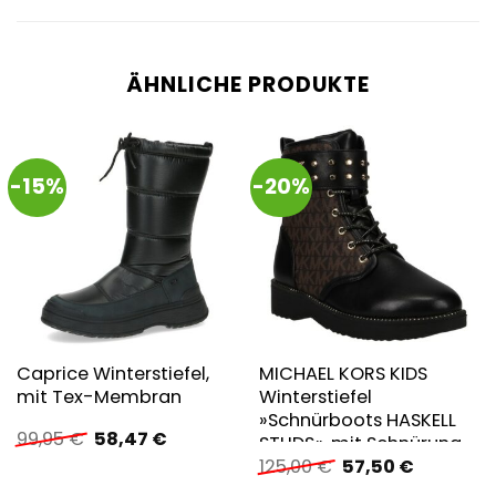
ÄHNLICHE PRODUKTE
-15%
-20%
Caprice Winterstiefel,
MICHAEL KORS KIDS
mit Tex-Membran
Winterstiefel
»Schnürboots HASKELL
Ursprünglicher
Aktueller
99,95
€
58,47
€
STUDS«, mit Schnürung
Preis
Preis
Ursprünglicher
Aktueller
125,00
€
57,50
€
und Reißverschluss
war:
ist:
Preis
Preis
99,95 €
58,47 €.