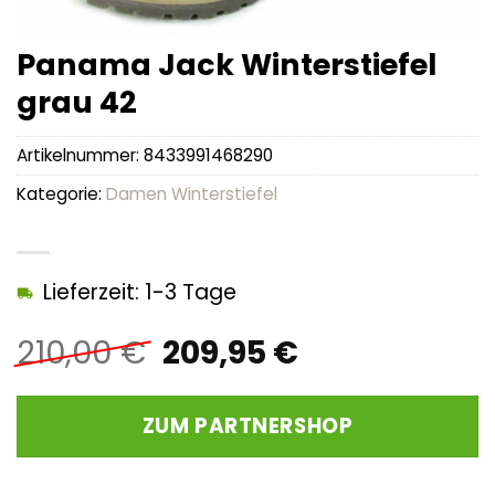
Panama Jack Winterstiefel
grau 42
Artikelnummer:
8433991468290
Kategorie:
Damen Winterstiefel
Lieferzeit: 1-3 Tage
Ursprünglicher
Aktueller
210,00
€
209,95
€
Preis
Preis
war:
ist:
ZUM PARTNERSHOP
210,00 €
209,95 €.