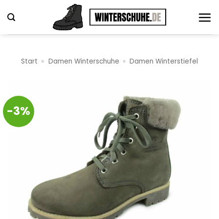
Zum
Inhalt
springen
Start
»
Damen Winterschuhe
»
Damen Winterstiefel
-3%