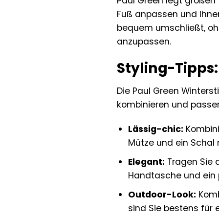
Paul Green legt großen W
Fuß anpassen und Ihnen 
bequem umschließt, ohne
anzupassen.
Styling-Tipps:
Die Paul Green Wintersti
kombinieren und passen
Lässig-chic:
Kombinie
Mütze und ein Schal 
Elegant:
Tragen Sie d
Handtasche und ein p
Outdoor-Look:
Kombi
sind Sie bestens für