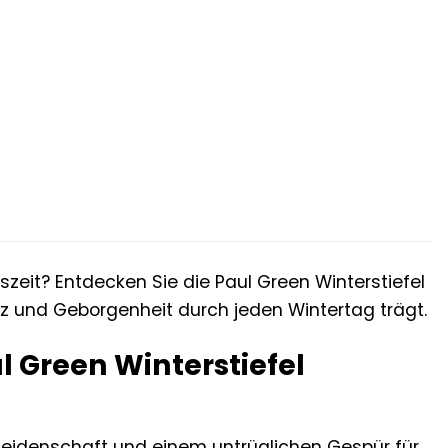
r
ler
 €.
szeit? Entdecken Sie die Paul Green Winterstiefel
anz und Geborgenheit durch jeden Wintertag trägt.
 Green Winterstiefel
t Leidenschaft und einem untrüglichen Gespür für