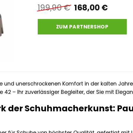
Ursprüngliche
Aktuel
199,90
€
168,00
€
Preis
Preis
war:
ist:
ZUM PARTNERSHOP
199,90 €
168,00
rme und unerschrockenen Komfort in der kalten Jahre
e 42 – Ihr zuverlässiger Begleiter, der Sie mit Eleg
rk der Schuhmacherkunst: Paul
eher für Schuhe von höchster Qualität, gefertigt mi