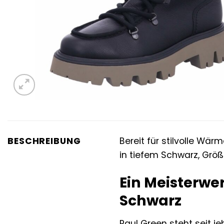
BESCHREIBUNG
Bereit für stilvolle Wä
in tiefem Schwarz, Größ
Ein Meisterwe
Schwarz
Paul Green steht seit j