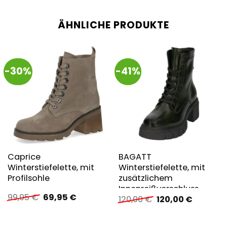
ÄHNLICHE PRODUKTE
-30%
-41%
Caprice
BAGATT
Winterstiefelette, mit
Winterstiefelette, mit
Profilsohle
zusätzlichem
Innenreißverschluss
Ursprünglicher
Aktueller
99,95
€
69,95
€
Ursprünglicher
Aktuelle
120,00
€
120,00
€
Preis
Preis
Preis
Preis
war:
ist:
war:
ist:
99,95 €
69,95 €.
120,00 €
120,00 €.