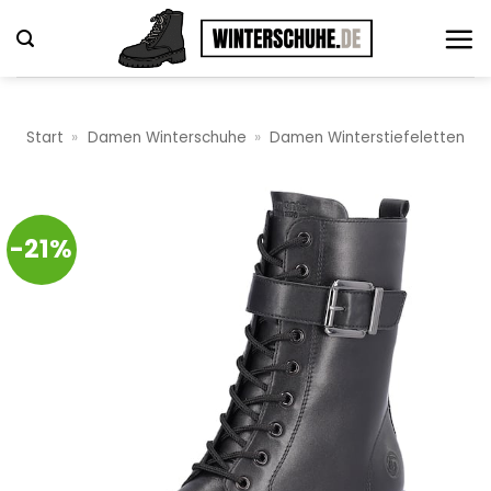
Zum
Inhalt
springen
Start
»
Damen Winterschuhe
»
Damen Winterstiefeletten
-21%