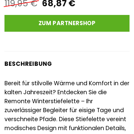
Ursprünglicher
Aktueller
119,95
€
68,87
€
Preis
Preis
war:
ist:
ZUM PARTNERSHOP
119,95 €
68,87 €.
BESCHREIBUNG
Bereit für stilvolle Wärme und Komfort in der
kalten Jahreszeit? Entdecken Sie die
Remonte Winterstiefelette – Ihr
zuverlässiger Begleiter für eisige Tage und
verschneite Pfade. Diese Stiefelette vereint
modisches Design mit funktionalen Details,