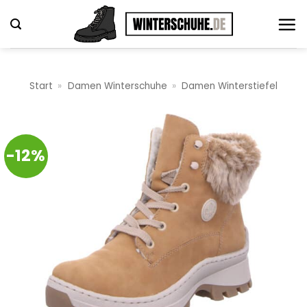
Zum
Inhalt
springen
Start
»
Damen Winterschuhe
»
Damen Winterstiefel
-12%