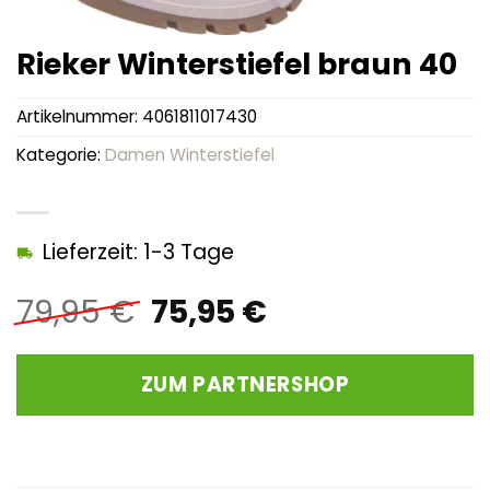
Rieker Winterstiefel braun 40
Artikelnummer:
4061811017430
Kategorie:
Damen Winterstiefel
Lieferzeit: 1-3 Tage
Ursprünglicher
Aktueller
79,95
€
75,95
€
Preis
Preis
war:
ist:
ZUM PARTNERSHOP
79,95 €
75,95 €.