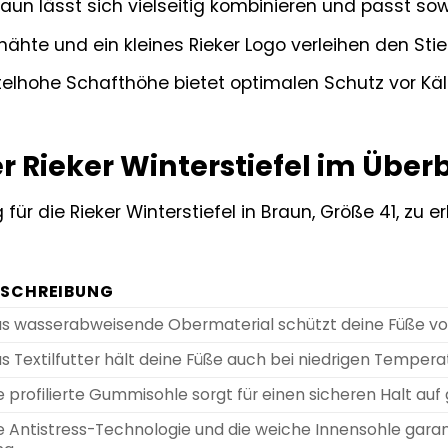
n lässt sich vielseitig kombinieren und passt sow
ähte und ein kleines Rieker Logo verleihen den Stie
telhohe Schafthöhe bietet optimalen Schutz vor Kä
er Rieker Winterstiefel im Überb
für die Rieker Winterstiefel in Braun, Größe 41, zu e
ESCHREIBUNG
s wasserabweisende Obermaterial schützt deine Füße vo
s Textilfutter hält deine Füße auch bei niedrigen Temp
e profilierte Gummisohle sorgt für einen sicheren Halt auf
e Antistress-Technologie und die weiche Innensohle gar