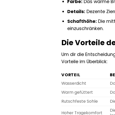
Farbe:
Das warme Brau
Details:
Dezente Ziern
Schafthöhe:
Die mit
einzuschränken.
Die Vorteile d
Um dir die Entscheidung 
Vorteile im Überblick:
VORTEIL
B
Wasserdicht
Da
Warm gefüttert
Da
Rutschfeste Sohle
Di
Di
Hoher Tragekomfort