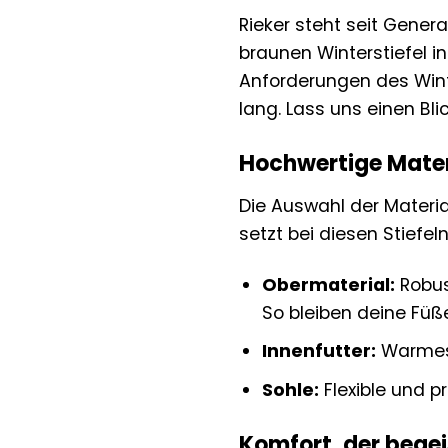
Rieker steht seit Gener
braunen Winterstiefel in
Anforderungen des Wint
lang. Lass uns einen Bli
Hochwertige Mater
Die Auswahl der Material
setzt bei diesen Stiefe
Obermaterial:
Robus
So bleiben deine Füß
Innenfutter:
Warmes 
Sohle:
Flexible und p
Komfort, der begei