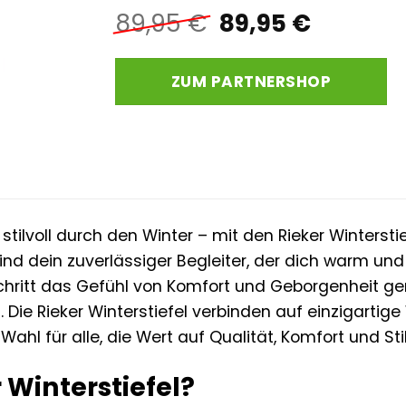
Ursprünglicher
Aktuell
89,95
€
89,95
€
Preis
Preis
war:
ist:
ZUM PARTNERSHOP
89,95 €
89,95 €
tilvoll durch den Winter – mit den Rieker Winterstie
ind dein zuverlässiger Begleiter, der dich warm und s
Schritt das Gefühl von Komfort und Geborgenheit ge
t. Die Rieker Winterstiefel verbinden auf einzigart
Wahl für alle, die Wert auf Qualität, Komfort und Sti
Winterstiefel?