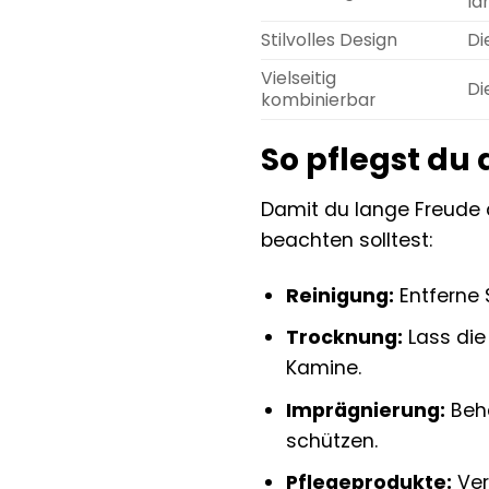
la
Stilvolles Design
Di
Vielseitig
Di
kombinierbar
So pflegst du 
Damit du lange Freude an
beachten solltest:
Reinigung:
Entferne 
Trocknung:
Lass die
Kamine.
Imprägnierung:
Beha
schützen.
Pflegeprodukte:
Ver