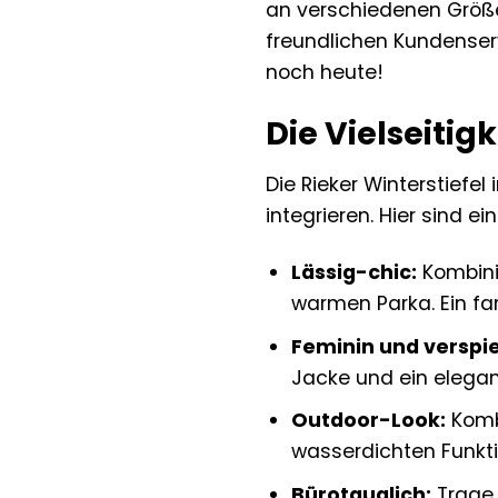
an verschiedenen Größ
freundlichen Kundenserv
noch heute!
Die Vielseitig
Die Rieker Winterstiefe
integrieren. Hier sind ei
Lässig-chic:
Kombinie
warmen Parka. Ein fa
Feminin und verspie
Jacke und ein elegan
Outdoor-Look:
Kombi
wasserdichten Funkti
Bürotauglich:
Trage 