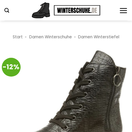
Zum
Inhalt
springen
Start
»
Damen Winterschuhe
»
Damen Winterstiefel
-12%