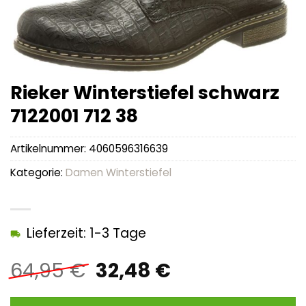
Rieker Winterstiefel schwarz
7122001 712 38
Artikelnummer:
4060596316639
Kategorie:
Damen Winterstiefel
Lieferzeit: 1-3 Tage
Ursprünglicher
Aktueller
64,95
€
32,48
€
Preis
Preis