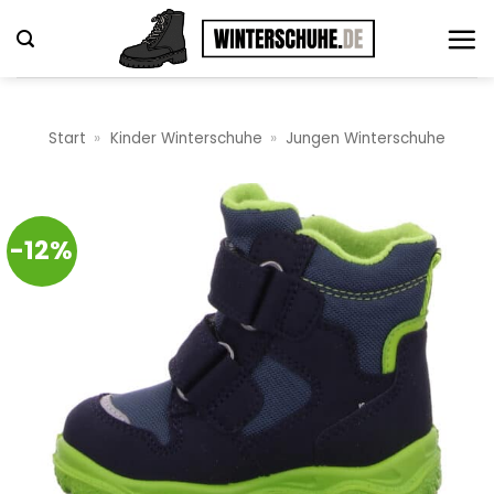
Zum
Inhalt
springen
Start
»
Kinder Winterschuhe
»
Jungen Winterschuhe
-12%