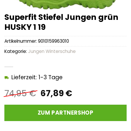
Superfit Stiefel Jungen grün
HUSKY 1 19
Artikelnummer:
9010159963010
Kategorie:
Jungen Winterschuhe
Lieferzeit: 1-3 Tage
Ursprünglicher
Aktueller
74,95
€
67,89
€
Preis
Preis
war:
ist:
ZUM PARTNERSHOP
74,95 €
67,89 €.