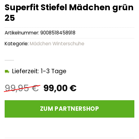
Superfit Stiefel Mädchen grün
25
Artikelnummer:
9008518458918
Kategorie:
Mädchen Winterschuhe
Lieferzeit: 1-3 Tage
Ursprünglicher
Aktueller
99,95
€
99,00
€
Preis
Preis
war:
ist:
ZUM PARTNERSHOP
99,95 €
99,00 €.