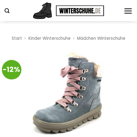
Zum
Inhalt
springen
Start
»
Kinder Winterschuhe
»
Mädchen Winterschuhe
-12%