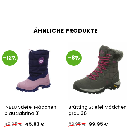
ÄHNLICHE PRODUKTE
-12%
-8%
INBLU Stiefel Mädchen
Brütting Stiefel Mädchen
blau Sabrina 31
grau 38
Ursprünglicher
Aktueller
Ursprünglicher
Aktueller
49,95
€
45,83
€
89,95
€
99,95
€
Preis
Preis
Preis
Preis