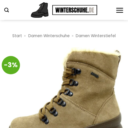
Zum
Inhalt
springen
Start
»
Damen Winterschuhe
»
Damen Winterstiefel
-3%