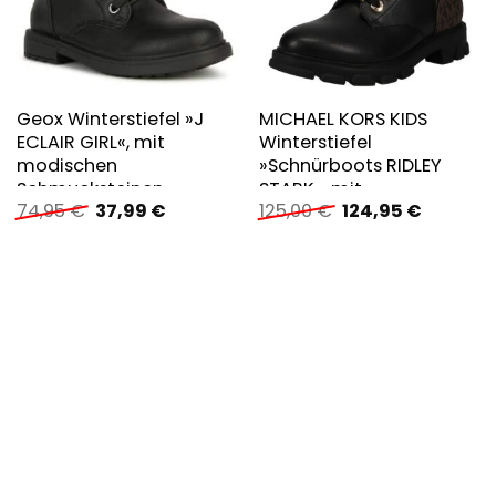
Geox Winterstiefel »J
MICHAEL KORS KIDS
ECLAIR GIRL«, mit
Winterstiefel
modischen
»Schnürboots RIDLEY
Schmucksteinen
STARK«, mit
Ursprünglicher
Aktueller
Ursprünglicher
Aktuelle
74,95
€
37,99
€
125,00
€
124,95
€
goldfarbenem MK
Preis
Preis
Preis
Preis
Emblem
war:
ist:
war:
ist:
74,95 €
37,99 €.
125,00 €
124,95 €