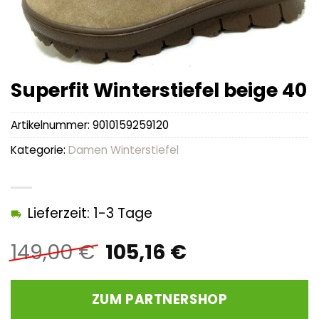
Superfit Winterstiefel beige 40
Artikelnummer:
9010159259120
Kategorie:
Damen Winterstiefel
Lieferzeit: 1-3 Tage
Ursprünglicher
Aktueller
149,00
€
105,16
€
Preis
Preis
war:
ist:
ZUM PARTNERSHOP
149,00 €
105,16 €.