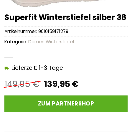
Superfit Winterstiefel silber 38
Artikelnummer:
9010159171279
Kategorie:
Damen Winterstiefel
Lieferzeit: 1-3 Tage
Ursprünglicher
Aktueller
149,95
€
139,95
€
Preis
Preis
war:
ist:
ZUM PARTNERSHOP
149,95 €
139,95 €.