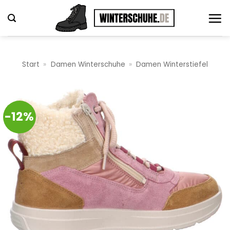
Zum
Inhalt
springen
Start
»
Damen Winterschuhe
»
Damen Winterstiefel
-12%