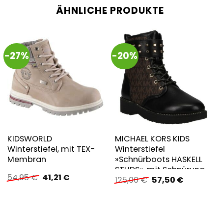
ÄHNLICHE PRODUKTE
-27%
-20%
KIDSWORLD
MICHAEL KORS KIDS
Winterstiefel, mit TEX-
Winterstiefel
Membran
»Schnürboots HASKELL
STUDS«, mit Schnürung
Ursprünglicher
Aktueller
54,95
€
41,21
€
Ursprünglicher
Aktueller
125,00
€
57,50
€
und Reißverschluss
Preis
Preis
Preis
Preis
war:
ist:
war:
ist:
54,95 €
41,21 €.
125,00 €
57,50 €.