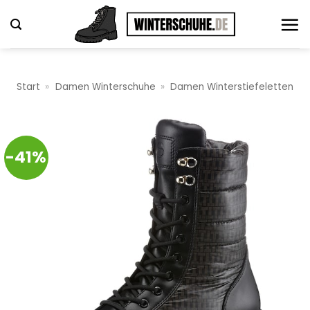
Zum
Inhalt
springen
Start
»
Damen Winterschuhe
»
Damen Winterstiefeletten
-41%