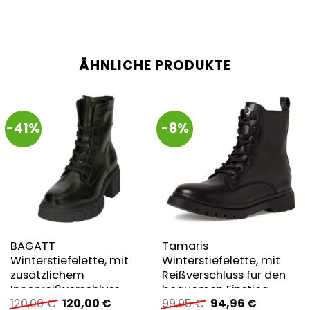
ÄHNLICHE PRODUKTE
-41%
-8%
BAGATT
Tamaris
Winterstiefelette, mit
Winterstiefelette, mit
zusätzlichem
Reißverschluss für den
Innenreißverschluss
bequemen Einstieg
Ursprünglicher
Aktueller
Ursprünglicher
Aktueller
120,00
€
120,00
€
99,95
€
94,96
€