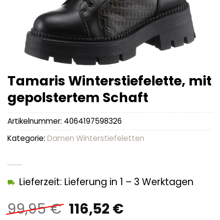
Tamaris Winterstiefelette, mit
gepolstertem Schaft
Artikelnummer:
4064197598326
Kategorie:
Damen Winterstiefeletten
Lieferzeit: Lieferung in 1 – 3 Werktagen
Ursprünglicher
Aktueller
99,95
€
116,52
€