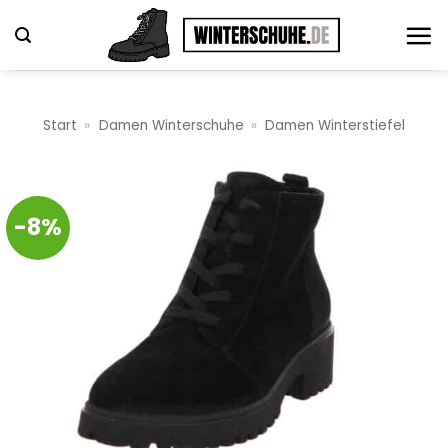
Zum
Inhalt
springen
Start
»
Damen Winterschuhe
»
Damen Winterstiefel
-8%