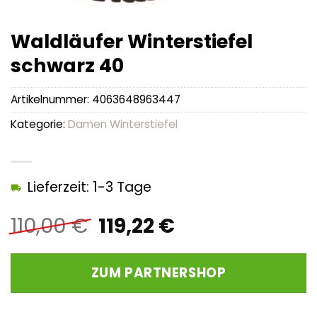
Waldläufer Winterstiefel
schwarz 40
Artikelnummer:
4063648963447
Kategorie:
Damen Winterstiefel
Lieferzeit: 1-3 Tage
Ursprünglicher
Aktueller
110,00
€
119,22
€
Preis
Preis
war:
ist:
ZUM PARTNERSHOP
110,00 €
119,22 €.